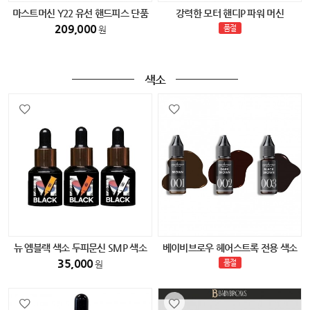
마스트머신 Y22 유선 핸드피스 단품
강력한 모터 핸디P 파워 머신
209,000
품절
원
색소
뉴 엠블랙 색소 두피문신 SMP 색소
베이비브로우 헤어스트록 전용 색소
(다크블랙) 15ml
35,000
품절
원