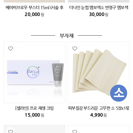
베이비브로우 부스터 15ml (시술 후
더나인 눈썹 엠보색소 반영구 엠보색
필수 색소)
소
20,000
30,000
원
원
부자재
[셀라인] 프로 재생 크림
피부질감 부드러운 고무판 소 5장x1묶
음
15,000
4,990
원
원