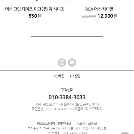
머신 그립 테이프 미끄럼방지 사이즈
RCA 머신 케이블
(소) 반영구 타투 smp전용
550
12,000
원
원
20,000
원
PC버전
1:1상담
고객센터
010-3384-3033
상담 : 평일 오전11시~오후6시 (토.일.공휴일 휴무)
국민은행
1263-0104-4387-73
예금주 : 마스트코리아
마스트코리아 케이뷰티랩
대표자 : 최승혁
부산광역시 해운대구 마린시티1로 167, 카멜리아 1405호
고객센터 : 010-3384-3033