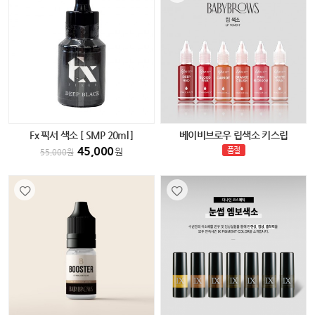
Fx 픽서 색소 [ SMP 20ml ]
베이비브로우 립색소 키스립
45,000
품절
원
55,000
원