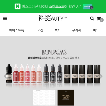
0
헤어스트록
머신
색소
부자재
베드