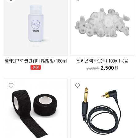
셀라인프로 클린워터 (펌핑형) 180ml
실리콘 색소컵(소) 100p 1묶음
2,500
품절
원
3,000
원