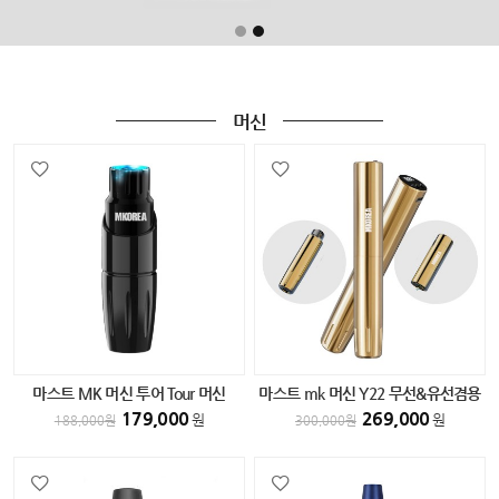
머신
마스트 MK 머신 투어 Tour 머신
마스트 mk 머신 Y22 무선&유선겸용
BLACK
머신 GOLD
179,000
269,000
원
원
188,000
원
300,000
원