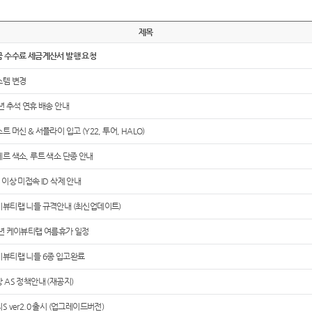
제목
금 수수료 세금계산서 발행 요청
스템 변경
년 추석 연휴 배송 안내
트 머신 & 서플라이 입고 (Y22, 투어, HALO)
르 색소, 루트 색소 단종 안내
 이상 미접속 ID 삭제 안내
이뷰티랩 니들 규격안내 (최신업데이트)
4년 케이뷰티랩 여름휴가 일정
이뷰티랩 니들 6종 입고완료
 AS 정책안내 (재공지)
S ver2.0 출시 (업그레이드버전)