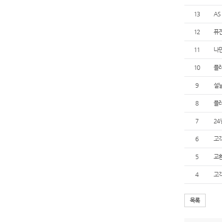
13
AS
12
퓨전
11
나만
10
플
9
설날
8
플레
7
24
6
고객
5
교
4
고객
목록