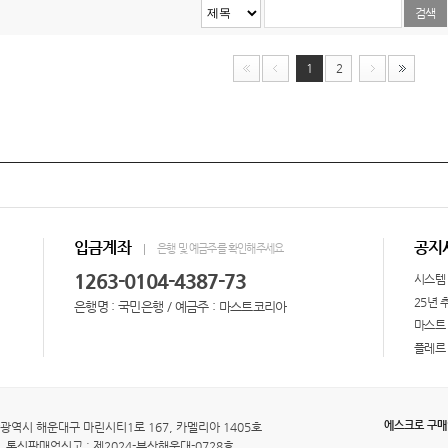
1
2
입금계좌
공지
은행 및 예금주를 확인해주세요
1263-0104-4387-73
시스템
25년 
은행명 : 국민은행 / 예금주 : 마스트코리아
마스트 
플레르 
에스크로 구
광역시 해운대구 마린시티1로 167, 카멜리아 1405호
통신판매업신고 : 제2024-부산해운대-0728호