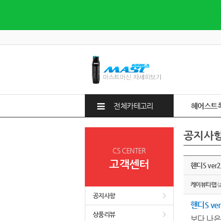
전체카테고리
헤어스트
공지사
CS CENTER
고객센터
핸디S ver
케이뷰티랩
(
공지사항
핸디S ve
상품리뷰
보다 나은