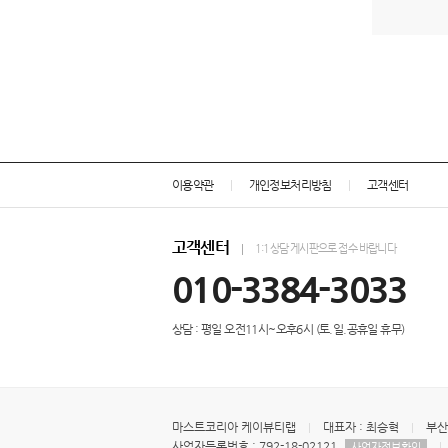
이용약관
개인정보처리방침
고객센터
고객센터
1:1상담 게시판으로 접수 바랍니다
010-3384-3033
상담 : 평일 오전11시~오후6시 (토.일.공휴일 휴무)
마스트코리아 케이뷰티랩
대표자 : 최승혁
부산
사업자등록번호 : 792-18-02121
사업자정보확인