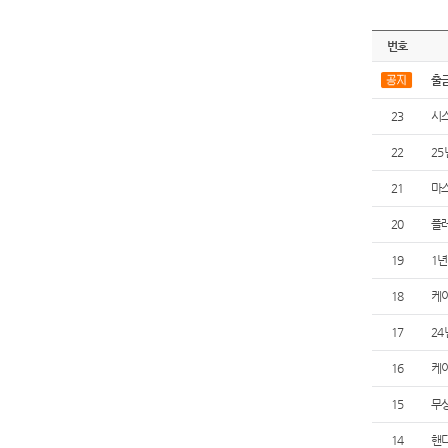
번호
출
23
시
22
25
21
마스
20
플레
19
1년
18
케
17
2
16
케
15
무상
14
핸디