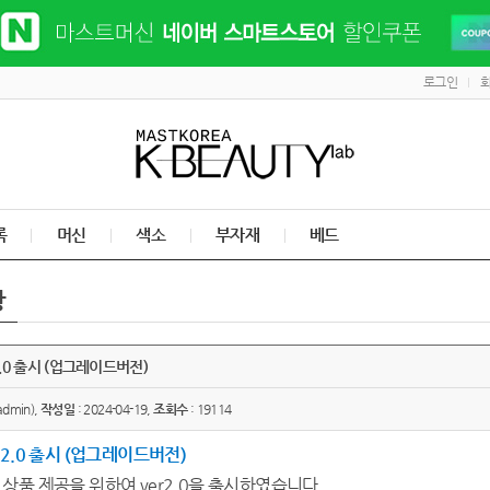
로그인
록
머신
색소
부자재
베드
항
2.0 출시 (업그레이드버전)
admin),
작성일
: 2024-04-19,
조회수
: 19114
r2.0 출시 (업그레이드버전)
 상품 제공을 위하여 ver2.0을 출시하였습니다​