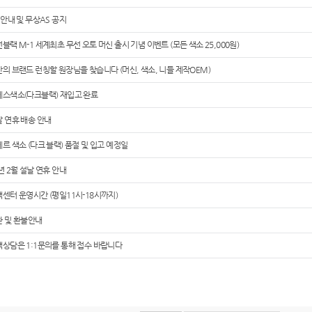
 안내 및 무상AS 공지
블랙 M-1 세계최초 무선 오토 머신 출시 기념 이벤트 (모든 색소 25,000원)
의 브랜드 런칭할 원장님을 찾습니다 (머신, 색소, 니들 제작OEM)
레스색소(다크블랙) 재입고 완료
 연휴 배송 안내
르 색소 (다크 블랙) 품절 및 입고 예정일
년 2월 설날 연휴 안내
센터 운영시간 (평일11시-18시까지)
환 및 환불안내
상담은 1:1문의를 통해 접수 바랍니다