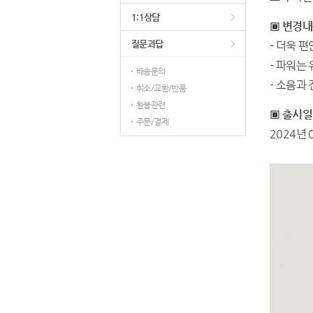
1:1상담
▣ 변경
질문과답
- 더욱 
- 파워는
배송문의
- 소음과
취소/교환/반품
환불관련
​▣ ​
출시일
주문/결제
2024년 