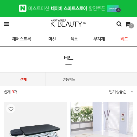
0
헤어스트록
머신
색소
부자재
베드
베드
전체
전동베드
전체
9
개
인기상품순