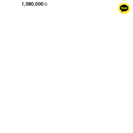
1,080,000
원
PC버전
1:1상담
고객센터
010-3384-3033
상담 : 평일 오전11시~오후6시 (토.일.공휴일 휴무)
국민은행
1263-0104-4387-73
예금주 : 마스트코리아
마스트코리아 케이뷰티랩
대표자 : 최승혁
부산광역시 해운대구 마린시티1로 167, 카멜리아 1405호
고객센터 : 010-3384-3033
사업자등록번호 : 792-18-02121
통신판매업신고 : 제2024-부산해운대-0728호
E-mail : tmdgur5527@naver.com
마스트머신 자세히보기
COPYRIGHT © 마스트코리아 케이뷰티랩 ALL RIGHTS RESERVED.