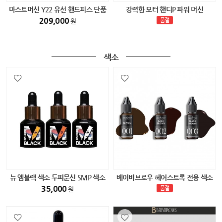
마스트머신 Y22 유선 핸드피스 단품
강력한 모터 핸디P 파워 머신
209,000
품절
원
색소
뉴 엠블랙 색소 두피문신 SMP 색소
베이비브로우 헤어스트록 전용 색소
(다크블랙) 15ml
35,000
품절
원