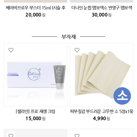
베이비브로우 부스터 15ml (시술 후
더나인 눈썹 엠보색소 반영구 엠보색
필수 색소)
소
20,000
30,000
원
원
부자재
[셀라인] 프로 재생 크림
피부질감 부드러운 고무판 소 5장x1묶
음
15,000
4,990
원
원