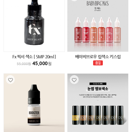
Fx 픽서 색소 [ SMP 20ml ]
베이비브로우 립색소 키스립
45,000
품절
원
55,000
원