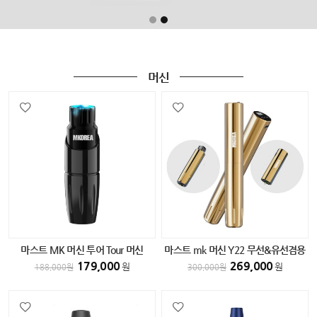
머신
마스트 MK 머신 투어 Tour 머신
마스트 mk 머신 Y22 무선&유선겸용
BLACK
머신 GOLD
179,000
269,000
원
원
188,000
원
300,000
원