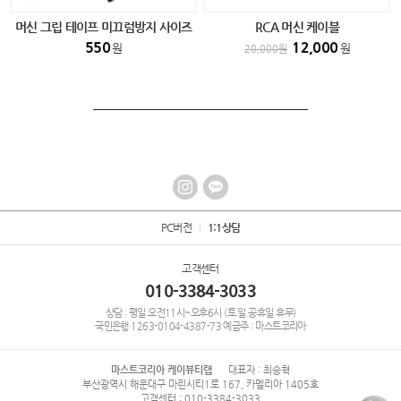
머신 그립 테이프 미끄럼방지 사이즈
RCA 머신 케이블
(소) 반영구 타투 smp전용
550
12,000
원
원
20,000
원
PC버전
1:1상담
고객센터
010-3384-3033
상담 : 평일 오전11시~오후6시 (토.일.공휴일 휴무)
국민은행
1263-0104-4387-73
예금주 : 마스트코리아
마스트코리아 케이뷰티랩
대표자 : 최승혁
부산광역시 해운대구 마린시티1로 167, 카멜리아 1405호
고객센터 : 010-3384-3033