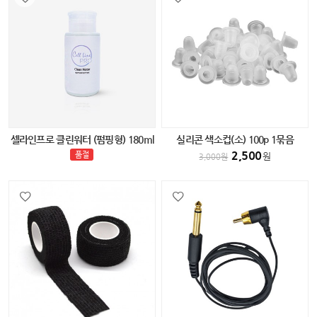
셀라인프로 클린워터 (펌핑형) 180ml
실리콘 색소컵(소) 100p 1묶음
2,500
품절
원
3,000
원