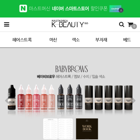
0
헤어스트록
머신
색소
부자재
베드