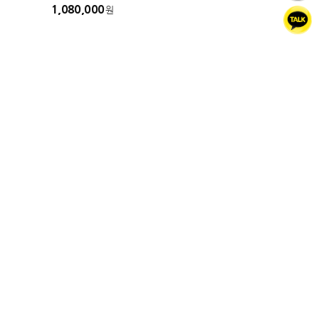
1,080,000
원
PC버전
1:1상담
고객센터
010-3384-3033
상담 : 평일 오전11시~오후6시 (토.일.공휴일 휴무)
국민은행
1263-0104-4387-73
예금주 : 마스트코리아
마스트코리아 케이뷰티랩
대표자 : 최승혁
부산광역시 해운대구 마린시티1로 167, 카멜리아 1405호
고객센터 : 010-3384-3033
사업자등록번호 : 792-18-02121
통신판매업신고 : 제2024-부산해운대-0728호
E-mail : tmdgur5527@naver.com
마스트머신 자세히보기
COPYRIGHT © 마스트코리아 케이뷰티랩 ALL RIGHTS RESERVED.