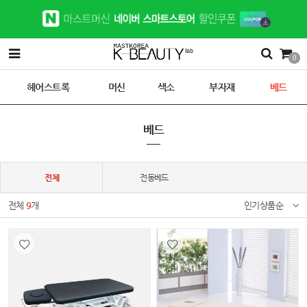
0
헤어스트록
머신
색소
부자재
베드
베드
전체
전동베드
전체
9
개
인기상품순