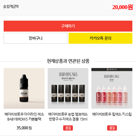
20,000
원
총 합계금액
구매하기
장바구니
카카오톡 문의
현재상품과 연관된 상품
베이비브로우 아이라인 색소
베이비브로우 눈썹 엠보색소
베이비브로우 립색소 키스립
BABYBROWS 카본블랙
반영구 수지색소 겸용 15ml
15ml
35,000
원
품절
품절