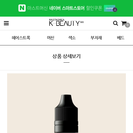
0
헤어스트록
머신
색소
부자재
베드
상품 상세보기