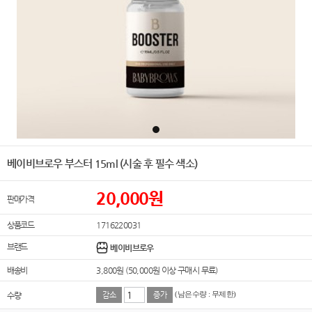
베이비브로우 부스터 15ml (시술 후 필수 색소)
20,000
원
판매가격
상품코드
1716220031
브랜드
베이비브로우
배송비
3,800원 (50,000원 이상 구매시 무료)
수량
감소
증가
(남은수량 : 무제한)