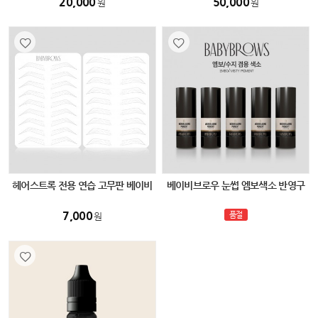
20,000
50,000
원
원
헤어스트록 전용 연습 고무판 베이비
베이비브로우 눈썹 엠보색소 반영구
브로우
수지색소 겸용 15ml
7,000
품절
원