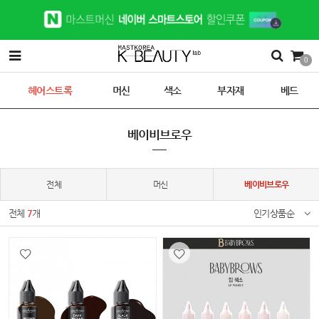
0
헤어스트록
머신
색소
부자재
베드
베이비브로우
전체
머신
베이비브로우
전체
7
개
인기상품순