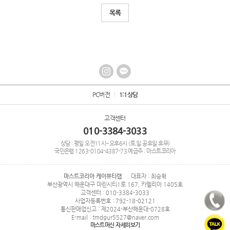
목록
PC버전
1:1상담
고객센터
010-3384-3033
상담 : 평일 오전11시~오후6시 (토.일.공휴일 휴무)
국민은행
1263-0104-4387-73
예금주 : 마스트코리아
마스트코리아 케이뷰티랩
대표자 : 최승혁
부산광역시 해운대구 마린시티1로 167, 카멜리아 1405호
고객센터 : 010-3384-3033
사업자등록번호 : 792-18-02121
통신판매업신고 : 제2024-부산해운대-0728호
E-mail : tmdgur5527@naver.com
마스트머신 자세히보기