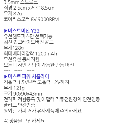
3.5mm 스트로크
직경 2.5cm x 세로 8.5cm
무게 82g
코어리스모터 8V 9000RPM
---- ----- -----
▶마스트머신 Y22
유선핸드피스만 선택가능
최신 업그레이드버전 골드
무게128g
최대배터리장착 1200mAh
무선유선 동시지원
모든 디자인 기법이 가능한 만능 머신
---- ----- -----
▶마스트 파워 서플라이
저출력 1.5V부터 고출력 12V까지
무게 121g
크기 90x90x43mm
전자파 적합등록 및 어댑터 직류전원장치 안전인증
플러그 안전인증
※외관 카피 저가 유사제품에 주의하세요
꼭 정품을 구입하세요​