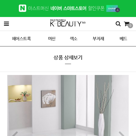
0
헤어스트록
머신
색소
부자재
베드
상품 상세보기