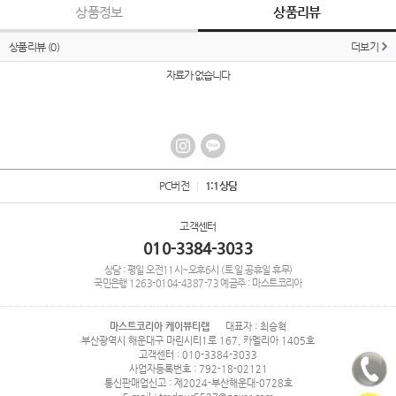
상품정보
상품리뷰
상품리뷰
(0)
더보기
자료가 없습니다
PC버전
1:1상담
고객센터
010-3384-3033
상담 : 평일 오전11시~오후6시 (토.일.공휴일 휴무)
국민은행
1263-0104-4387-73
예금주 : 마스트코리아
마스트코리아 케이뷰티랩
대표자 : 최승혁
부산광역시 해운대구 마린시티1로 167, 카멜리아 1405호
고객센터 : 010-3384-3033
사업자등록번호 : 792-18-02121
통신판매업신고 : 제2024-부산해운대-0728호