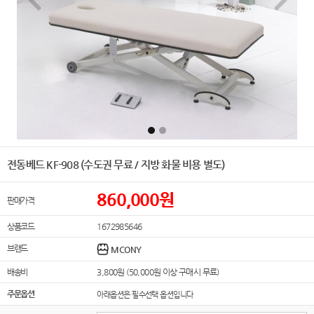
전동베드 KF-908 (수도권 무료 / 지방 화물 비용 별도)
860,000
원
판매가격
상품코드
1672985646
브랜드
MCONY
배송비
3,800원 (50,000원 이상 구매시 무료)
주문옵션
아래옵션은 필수선택 옵션입니다