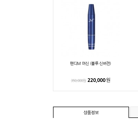
핸디M 머신 (블루 신버전)
220,000
원
350,000
원
상품정보