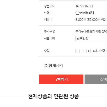
상품코드
1677916393
브랜드
케이뷰티랩
배송비
3,800원 (50,000원 이
추가구성
추가구매를 원하시면 선
서플라이
수량
(재고수량 :
감
증
총 합계금액
소
가
구매하기
장바
현재상품과 연관된 상품