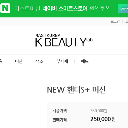
로그인
록
머신
색소
부자재
베드
NEW 핸디S+ 머신
시중가격
350,000
원
250,000
원
판매가격