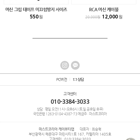
머신 그립 테이프 미끄럼방지 사이즈
RCA 머신 케이블
(소) 반영구 타투 smp전용
550
12,000
원
원
20,000
원
PC버전
1:1상담
고객센터
010-3384-3033
상담 : 평일 오전11시~오후6시 (토.일.공휴일 휴무)
국민은행
1263-0104-4387-73
예금주 : 마스트코리아
마스트코리아 케이뷰티랩
대표자 : 최승혁
부산광역시 해운대구 마린시티1로 167, 카멜리아 1405호
고객센터 : 010-3384-3033