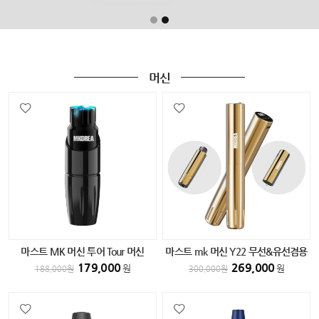
머신
마스트 MK 머신 투어 Tour 머신
마스트 mk 머신 Y22 무선&유선겸용
BLACK
머신 GOLD
179,000
269,000
원
원
188,000
원
300,000
원