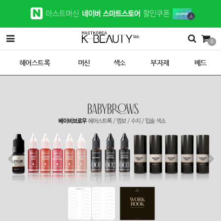
0
헤어스트록
머신
색소
부자재
베드