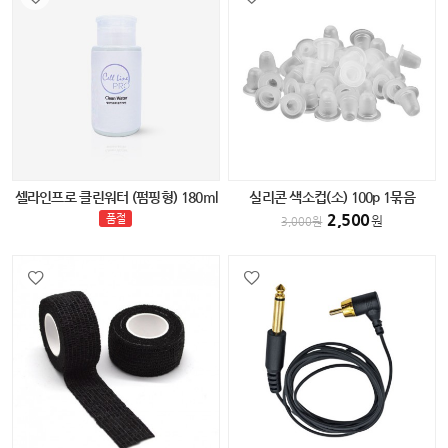
셀라인프로 클린워터 (펌핑형) 180ml
실리콘 색소컵(소) 100p 1묶음
2,500
품절
원
3,000
원