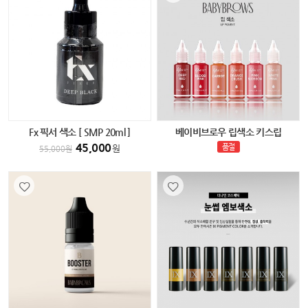
Fx 픽서 색소 [ SMP 20ml ]
베이비브로우 립색소 키스립
45,000
품절
원
55,000
원