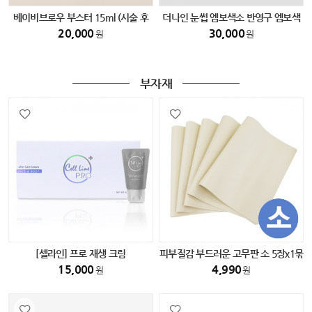
베이비브로우 부스터 15ml (시술 후
더나인 눈썹 엠보색소 반영구 엠보색
필수 색소)
소
20,000
30,000
원
원
부자재
[셀라인] 프로 재생 크림
피부질감 부드러운 고무판 소 5장x1묶
음
15,000
4,990
원
원