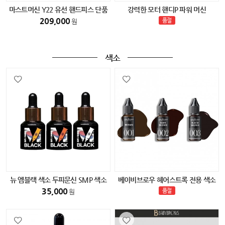
마스트머신 Y22 유선 핸드피스 단품
강력한 모터 핸디P 파워 머신
209,000
품절
원
색소
뉴 엠블랙 색소 두피문신 SMP 색소
베이비브로우 헤어스트록 전용 색소
(다크블랙) 15ml
35,000
품절
원