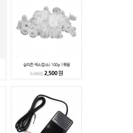
실리콘 색소컵(소) 100p 1묶음
2,500
원
3,000
원